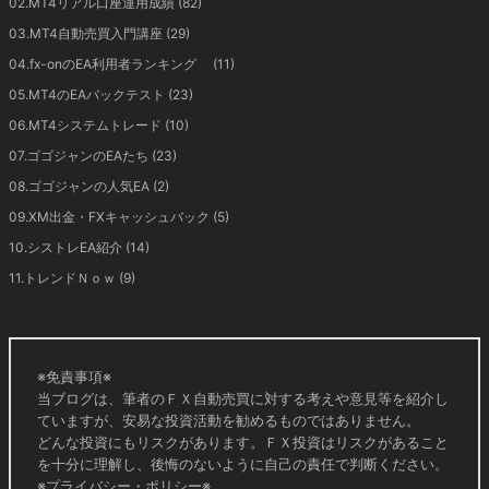
02.MT4リアル口座運用成績
(82)
03.MT4自動売買入門講座
(29)
04.fx-onのEA利用者ランキング
(11)
05.MT4のEAバックテスト
(23)
06.MT4システムトレード
(10)
07.ゴゴジャンのEAたち
(23)
08.ゴゴジャンの人気EA
(2)
09.XM出金・FXキャッシュバック
(5)
10.シストレEA紹介
(14)
11.トレンドＮｏｗ
(9)
※免責事項※
当ブログは、筆者のＦＸ自動売買に対する考えや意見等を紹介し
ていますが、安易な投資活動を勧めるものではありません。
どんな投資にもリスクがあります。ＦＸ投資はリスクがあること
を十分に理解し、後悔のないように自己の責任で判断ください。
※プライバシー・ポリシー※