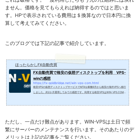
ません。価格を見てもらえれば納得するのではと思いま
す。HPで表示されている費用は＄換算なので日本円に換
算して考えてみてください。
このブログでは下記の記事で紹介しています。
ほったらかしFX自動売買
FX自動売買で格安の仮想ディスクトップを利用 VPS-
winの感想
https://fx-goldbridge.net/win-vps-com.html
格安VPSの仮想ディスクトップサービスでMT4を稼働9月から格安の海外VPSへ移行
しました。約2か月運用してみての感想です。利用する格安VPSはWIN-VPS.COM
というロシアの会社が運営しているサーバーです。このサーバーを選んだ理由は、
まず安いことです。MT4がWINDOWS画面でとりあえず動けばよいという人であれ
ば、仮想ディスクトップサービス（OS）込みで最低約1300円（10＄）／月という
破格値段でサーバーが使えます。また、ネットで検索してもらうとWIN-VPS.COM
は日本人でも多くの人が利用しているということがわかります。アフリエ...
ただし、一点だけ難点があります。WIN-VPSは土日で頻
繁にサーバーのメンテナンスを行います。そのあたりのデ
メリットは上記の記事をご覧ください。