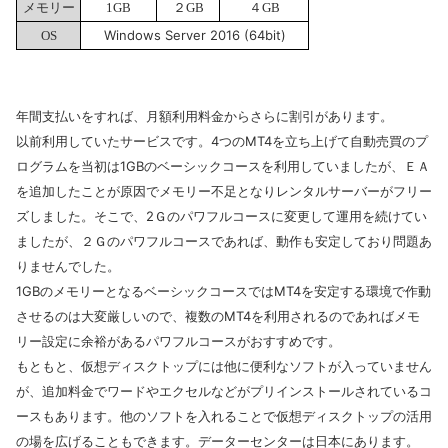
メモリー
1GB
２GB
４GB
Windows Server 2016 (64bit)
OS
年間支払いをすれば、月額利用料金からさらに割引があります。
以前利用していたサービスです。4つのMT4を立ち上げて自動売買のプ
ログラムを当初は1GBのベーシックコースを利用していましたが、ＥＡ
を追加したことが原因でメモリー不足となりレンタルサーバーがフリー
ズしました。
そこで、2Ｇのパワフルコースに変更して運用を続けてい
ましたが、２Ｇのパワフルコースであれば、動作も安定しており問題あ
りませんでした。
1GBのメモリーとなるベーシックコースではMT4を安定する環境で作動
させるのは大変厳しいので、複数のMT4を利用されるのであればメモ
リー設定に余裕があるパワフルコースがおすすめです。
もともと、仮想ディスクトップには他に便利なソフトが入っていません
が、追加料金でワードやエクセルなどがプリインストールされているコ
ースもあります。他のソフトを入れることで仮想ディスクトップの活用
の場を広げることもできます。データーセンターは日本にあります。