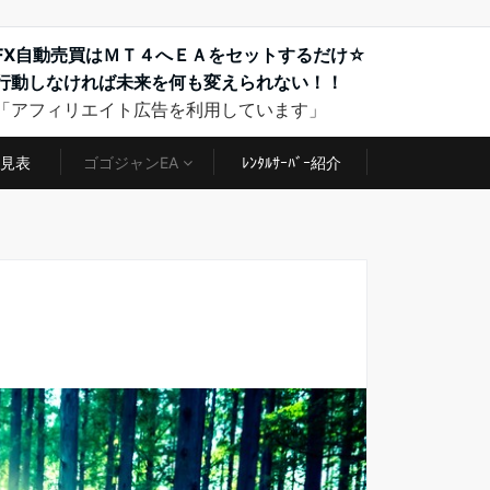
FX
自動売買はＭＴ４へＥＡをセットするだけ☆
行動しなければ未来を何も変えられない！！
「アフィリエイト広告を利用しています」
見表
ゴゴジャンEA
ﾚﾝﾀﾙｻｰﾊﾞｰ紹介
！