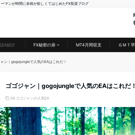
リーマンが時間に余裕が欲しくてはじめたFX投資ブログ
気EA紹介
FX秘密の扉
MT4月間収支
ＧＭＴ早
ャン｜gogojungleで人気のEAはこれだ！
ゴゴジャン｜gogojungleで人気のEAはこれだ
08.ゴゴジャンの人気EA