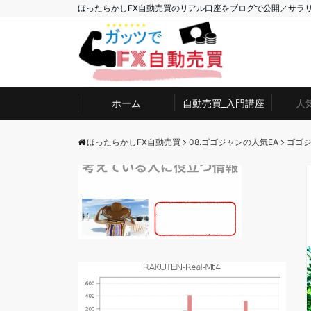
ほったらかしFX自動売買のリアル口座をブログで公開／サラ
ホーム
自動売買_入門講座
人
ほったらかしFX自動売買
08.ゴゴジャンの人気EA
ゴゴジ