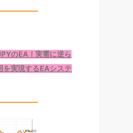
PYのEA！実需に逆ら
用を実現するEAシステ